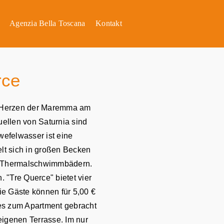
Agenzia Bella Toscana
Kontakt
rce
im Herzen der Maremma am
ellen von Saturnia sind
efelwasser ist eine
lt sich in großen Becken
en Thermalschwimmbädern.
. "Tre Querce" bietet vier
ie Gäste können für 5,00 €
es zum Apartment gebracht
eigenen Terrasse. Im nur