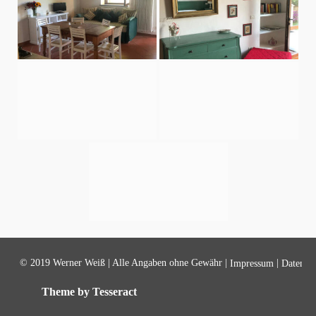
© 2019 Werner Weiß | Alle Angaben ohne Gewähr |
|
Impressum
Datensch
Theme by Tesseract