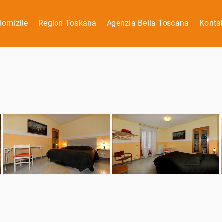
domizile
Region Toskana
Agenzia Bella Toscana
Konta