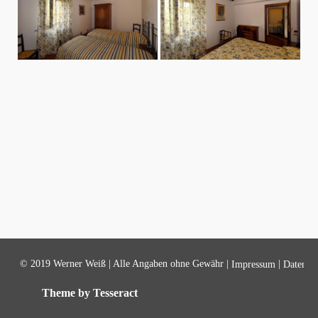
© 2019 Werner Weiß | Alle Angaben ohne Gewähr |
|
Impressum
Datensch
Theme by Tesseract