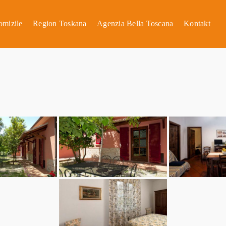
omizile
Region Toskana
Agenzia Bella Toscana
Kontakt