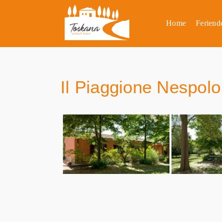
Home
Feriend
Il Piaggione Nespolo