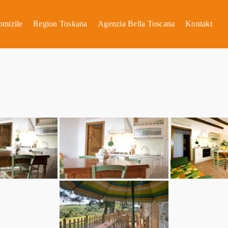
omizile
Region Toskana
Agenzia Bella Toscana
Kontakt