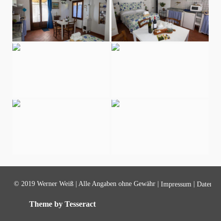
© 2019 Werner Weiß | Alle Angaben ohne Gewähr |
|
Impressum
Datensch
Theme by Tesseract