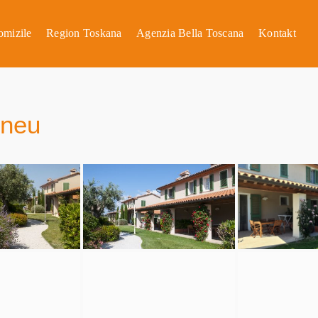
omizile
Region Toskana
Agenzia Bella Toscana
Kontakt
 neu