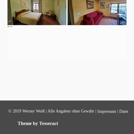
© 2019 Werner Weiß | Alle Angaben ohne Gewähr |
|
Impressum
Datensch
Theme by Tesseract