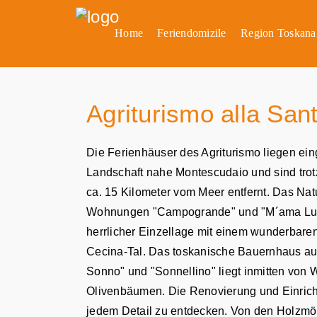
Home
Feriendomizile
Region Toskana
Agriturismo alla San
Die Ferienhäuser des Agriturismo liegen ein
Landschaft nahe Montescudaio und sind trotz
ca. 15 Kilometer vom Meer entfernt. Das Nat
Wohnungen "Campogrande" und "M´ama Lucia
herrlicher Einzellage mit einem wunderbare
Cecina-Tal. Das toskanische Bauernhaus au
Sonno" und "Sonnellino" liegt inmitten von
Olivenbäumen. Die Renovierung und Einricht
jedem Detail zu entdecken. Von den Holzm